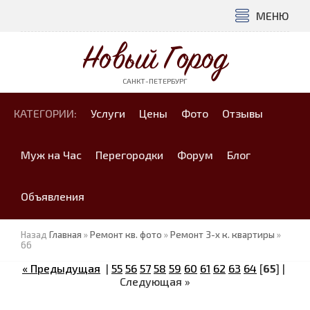
МЕНЮ
Новый Город
САНКТ-ПЕТЕРБУРГ
КАТЕГОРИИ:
Услуги
Цены
Фото
Отзывы
Муж на Час
Перегородки
Форум
Блог
Объявления
Назад
Главная
»
Ремонт кв. фото
»
Ремонт 3-х к. квартиры
»
66
« Предыдущая
|
55
56
57
58
59
60
61
62
63
64
[
65
] |
Следующая »