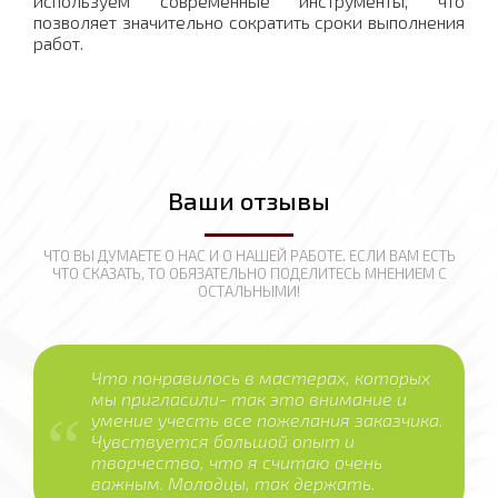
используем современные инструменты, что
позволяет значительно сократить сроки выполнения
работ.
Ваши отзывы
ЧТО ВЫ ДУМАЕТЕ О НАС И О НАШЕЙ РАБОТЕ. ЕСЛИ ВАМ ЕСТЬ
ЧТО СКАЗАТЬ, ТО ОБЯЗАТЕЛЬНО ПОДЕЛИТЕСЬ МНЕНИЕМ С
ОСТАЛЬНЫМИ!
Что понравилось в мастерах, которых
мы пригласили- так это внимание и
умение учесть все пожелания заказчика.
Чувствуется большой опыт и
творчество, что я считаю очень
важным. Молодцы, так держать.