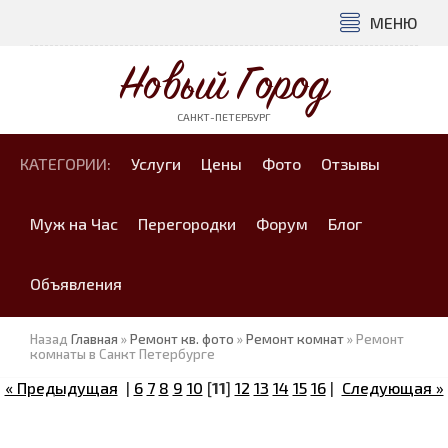
МЕНЮ
Новый Город
САНКТ-ПЕТЕРБУРГ
КАТЕГОРИИ:
Услуги
Цены
Фото
Отзывы
Муж на Час
Перегородки
Форум
Блог
Объявления
Назад
Главная
»
Ремонт кв. фото
»
Ремонт комнат
» Ремонт
комнаты в Санкт Петербурге
« Предыдущая
|
6
7
8
9
10
[
11
]
12
13
14
15
16
|
Следующая »