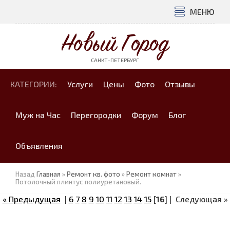
МЕНЮ
Новый Город
САНКТ-ПЕТЕРБУРГ
КАТЕГОРИИ:
Услуги
Цены
Фото
Отзывы
Муж на Час
Перегородки
Форум
Блог
Объявления
Назад
Главная
»
Ремонт кв. фото
»
Ремонт комнат
»
Потолочный плинтус полиуретановый.
« Предыдущая
|
6
7
8
9
10
11
12
13
14
15
[
16
] |
Следующая »