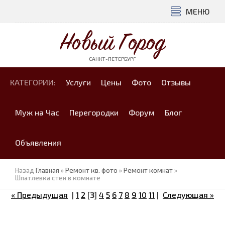
МЕНЮ
Новый Город
САНКТ-ПЕТЕРБУРГ
КАТЕГОРИИ:
Услуги
Цены
Фото
Отзывы
Муж на Час
Перегородки
Форум
Блог
Объявления
Назад
Главная
»
Ремонт кв. фото
»
Ремонт комнат
»
Шпатлевка стен в комнате
« Предыдущая
|
1
2
[
3
]
4
5
6
7
8
9
10
11
|
Следующая »