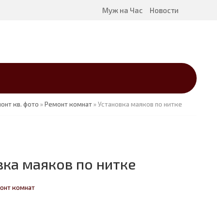
Муж на Час
Новости
онт кв. фото
»
Ремонт комнат
» Установка маяков по нитке
вка маяков по нитке
онт комнат