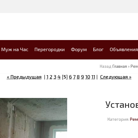
Муж на Час
Перегородки
Форум
Блог
Объявления
Назад
Главная
»
Рем
« Предыдущая
|
1
2
3
4
[
5
]
6
7
8
9
10
11
|
Следующая »
Устано
Категория:
Рем