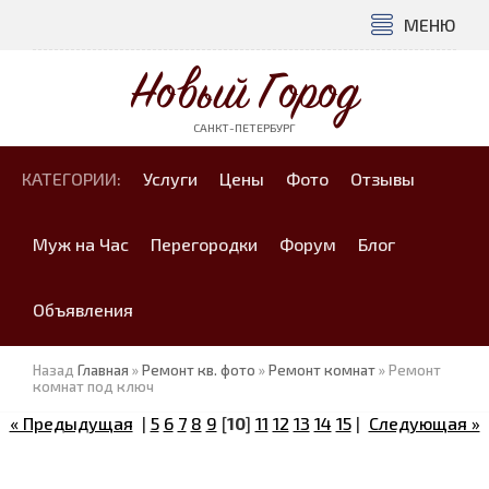
МЕНЮ
Новый Город
САНКТ-ПЕТЕРБУРГ
КАТЕГОРИИ:
Услуги
Цены
Фото
Отзывы
Муж на Час
Перегородки
Форум
Блог
Объявления
Назад
Главная
»
Ремонт кв. фото
»
Ремонт комнат
» Ремонт
комнат под ключ
« Предыдущая
|
5
6
7
8
9
[
10
]
11
12
13
14
15
|
Следующая »