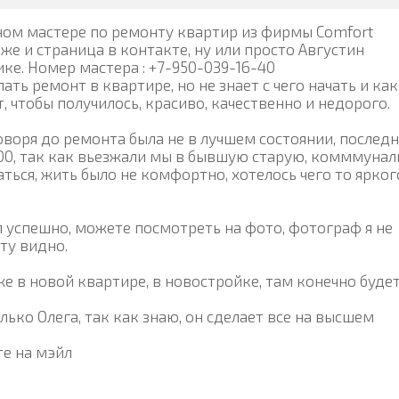
ном мастере по ремонту квартир из фирмы Comfort
 же и страница в контакте, ну или просто Августин
ике. Номер мастера : +7-950-039-16-40
лать ремонт в квартире, но не знает с чего начать и как
, чтобы получилось, красиво, качественно и недорого.
говоря до ремонта была не в лучшем состоянии, послед
000, так как вьезжали мы в бывшую старую, комммунал
аться, жить было не комфортно, хотелось чего то ярког
л успешно, можете посмотреть на фото, фотограф я не
ту видно.
е в новой квартире, в новостройке, там конечно буде
.
лько Олега, так как знаю, он сделает все на высшем
те на мэйл