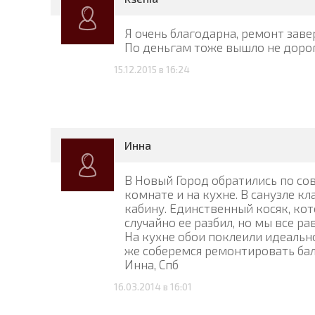
Я очень благодарна, ремонт зав
По деньгам тоже вышло не дорого
15.12.2015 в 16:24
Инна
В Новый Город обратились по со
комнате и на кухне. В санузле 
кабину. Единственный косяк, ко
случайно ее разбил, но мы все ра
На кухне обои поклеили идеально
же соберемся ремонтировать бал
Инна, Спб
16.03.2014 в 16:01