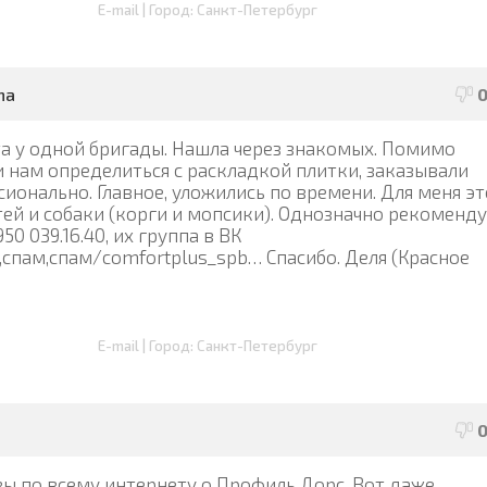
E-mail | Город: Санкт-Петербург
na
та у одной бригады. Нашла через знакомых. Помимо
и нам определиться с раскладкой плитки, заказывали
ионально. Главное, уложились по времени. Для меня эт
тей и собаки (корги и мопсики). Однозначно рекоменд
950 039.16.40, их группа в ВК
,спам,спам/comfortplus_spb… Спасибо. Деля (Красное
E-mail | Город: Санкт-Петербург
вы по всему интернету о Профиль Дорс. Вот даже