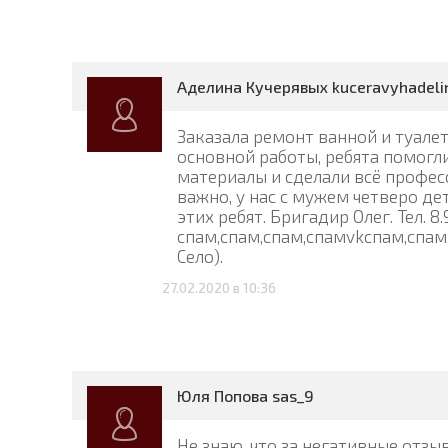
Аделина Кучерявых kuceravyhadeli
Заказала ремонт ванной и туале
основной работы, ребята помогл
материалы и сделали всё професс
важно, у нас с мужем четверо де
этих ребят. Бригадир Олег. Тел. 8.
спам,спам,спам,спамvkспам,спам
Село).
27.02.2020 в 10:36
Юля Попова sas_9
Не знаю, что за негативные отзы