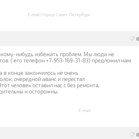
E-mail | Город: Санкт-Петербург
кому-нибудь избежать проблем. Мы люди не
ов. ( его телефон +7-953-169-31-83) предложил нам
 в конце закончилось не очень
толок, очередной аванс и перестал
тот человек оставил нас с без ремонта,
бдительны и осторожны.
E-mail