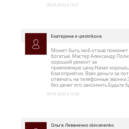
28.10.2022 в 17:27
Екатерина e-pestrikova
Может быть мой отзыв поможет 
богатые. Мастер Александр Полит
хороший ремонт за
приемлемую цену.Начал хорошо,а
благоприятно. Взял деньги за по
отвечать на телефонные звонки.Э
без денег его закончить.Будьте 
18.09.2020 в 13:00
Ольга Леваненко olevanenko