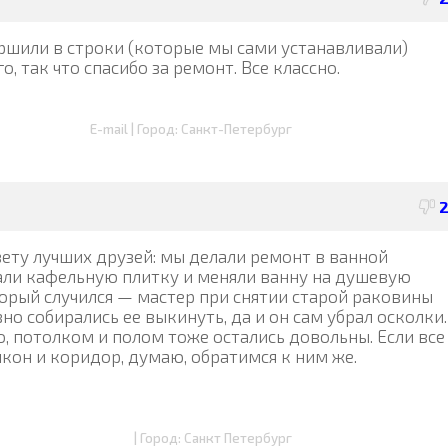
ершили в строки (которые мы сами устанавливали)
, так что спасибо за ремонт. Все классно.
E-mail | Город: Санкт-Петербург
вету лучших друзей: мы делали ремонт в ванной
клали кафельную плитку и меняли ванну на душевую
торый случился — мастер при снятии старой раковины
вно собирались ее выкинуть, да и он сам убрал осколки.
, потолком и полом тоже остались довольны. Если все
кон и коридор, думаю, обратимся к ним же.
| Город: Санкт Петербург