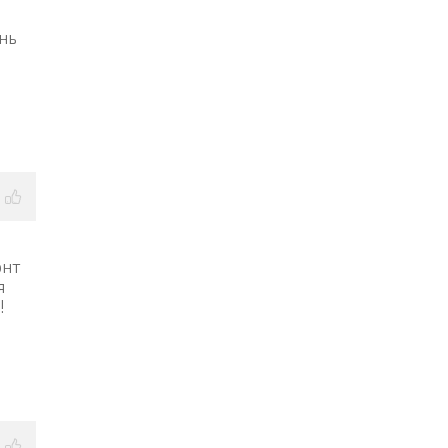
нь
2
онт
я
!
2