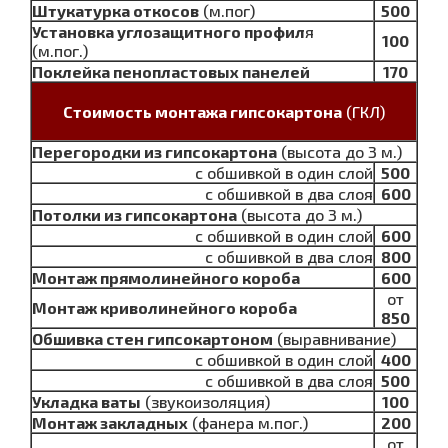
Штукатурка откосов
(м.пог)
500
Установка углозащитного профил
я
100
(м.пог.)
Поклейка пенопластовых панелей
170
Стоимость монтажа гипсокартона
(ГКЛ)
Перегородки из гипсокартона
(высота до 3 м.)
с обшивкой в один слой
500
с обшивкой в два слоя
600
Потолки из гипсокартона
(высота до 3 м.)
с обшивкой в один слой
600
с обшивкой в два слоя
800
Монтаж прямолинейного короба
600
от
Монтаж криволинейного короба
850
Обшивка стен гипсокартоном
(выравнивание)
с обшивкой в один слой
400
с обшивкой в два слоя
500
Укладка ваты
(звукоизоляция)
100
Монтаж закладных
(фанера м.пог.)
200
от