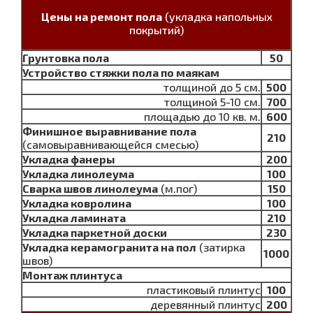
Цены на ремонт пола
(укладка напольных
покрытий)
Грунтовка пола
50
Устройство стяжки пола по маякам
толщиной до 5 см.
500
толщиной 5-10 см.
700
площадью до 10 кв. м.
600
Финишное выравнивание пола
210
(самовыравнивающейся смесью)
Укладка фанеры
200
Укладка линолеума
100
Сварка швов линолеума
(м.пог)
150
Укладка ковролина
100
Укладка ламината
210
Укладка паркетной доски
230
Укладка керамогранита на пол
(затирка
1000
швов)
Монтаж плинтуса
пластиковый плинтус
100
деревянный плинтус
200