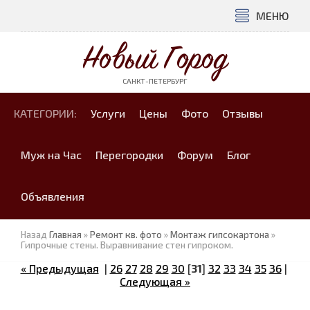
МЕНЮ
Новый Город
САНКТ-ПЕТЕРБУРГ
КАТЕГОРИИ:
Услуги
Цены
Фото
Отзывы
Муж на Час
Перегородки
Форум
Блог
Объявления
Назад
Главная
»
Ремонт кв. фото
»
Монтаж гипсокартона
»
Гипрочные стены. Выравнивание стен гипроком.
« Предыдущая
|
26
27
28
29
30
[
31
]
32
33
34
35
36
|
Следующая »