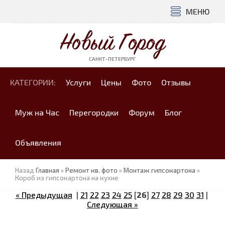
МЕНЮ
Новый Город
САНКТ-ПЕТЕРБУРГ
КАТЕГОРИИ:
Услуги
Цены
Фото
Отзывы
Муж на Час
Перегородки
Форум
Блог
Объявления
Назад
Главная
»
Ремонт кв. фото
»
Монтаж гипсокартона
»
Короб из гипсокартона на кухне
« Предыдущая
|
21
22
23
24
25
[
26
]
27
28
29
30
31
|
Следующая »