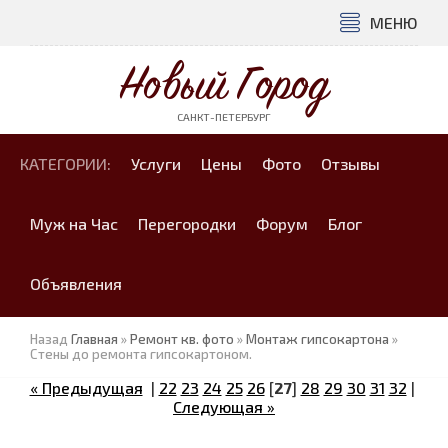
МЕНЮ
Новый Город
САНКТ-ПЕТЕРБУРГ
КАТЕГОРИИ:
Услуги
Цены
Фото
Отзывы
Муж на Час
Перегородки
Форум
Блог
Объявления
Назад
Главная
»
Ремонт кв. фото
»
Монтаж гипсокартона
»
Стены до ремонта гипсокартоном.
« Предыдущая
|
22
23
24
25
26
[
27
]
28
29
30
31
32
|
Следующая »