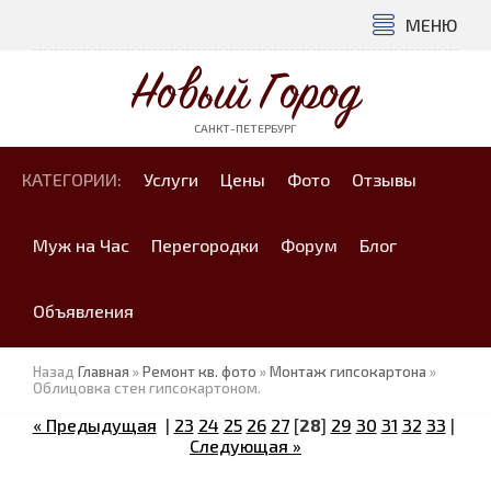
МЕНЮ
Новый Город
САНКТ-ПЕТЕРБУРГ
КАТЕГОРИИ:
Услуги
Цены
Фото
Отзывы
Муж на Час
Перегородки
Форум
Блог
Объявления
Назад
Главная
»
Ремонт кв. фото
»
Монтаж гипсокартона
»
Облицовка стен гипсокартоном.
« Предыдущая
|
23
24
25
26
27
[
28
]
29
30
31
32
33
|
Следующая »