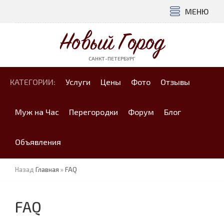
МЕНЮ
Новый Город
САНКТ-ПЕТЕРБУРГ
КАТЕГОРИИ:
Услуги
Цены
Фото
Отзывы
Муж на Час
Перегородки
Форум
Блог
Объявления
Назад
Главная
»
FAQ
FAQ