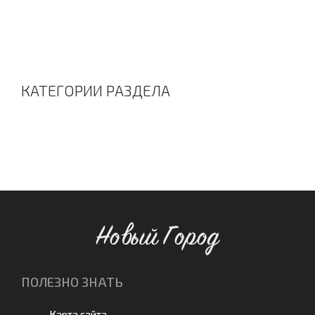
КАТЕГОРИИ РАЗДЕЛА
Новый Город
ПОЛЕЗНО ЗНАТЬ
Карта сайта