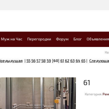
Муж на Час
Перегородки
Форум
Блог
Объявления
На
Предыдущая
|
55
56
57
58
59
[
60
]
61
62
63
64
65
|
Следующа
61
Категория:
Рем