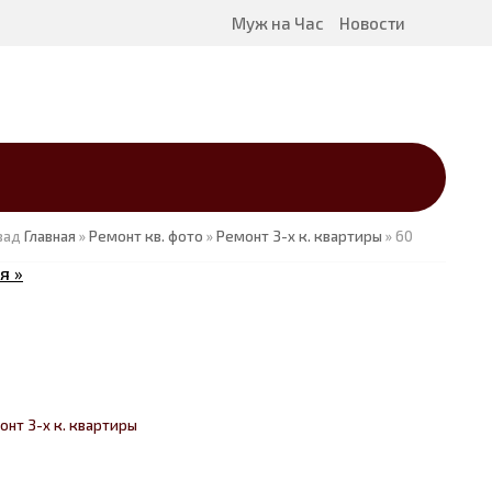
Муж на Час
Новости
зад
Главная
»
Ремонт кв. фото
»
Ремонт 3-х к. квартиры
» 60
я »
онт 3-х к. квартиры