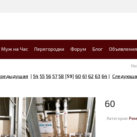
Муж на Час
Перегородки
Форум
Блог
Объявления
На
Предыдущая
|
54
55
56
57
58
[
59
]
60
61
62
63
64
|
Следующа
60
Категория:
Рем