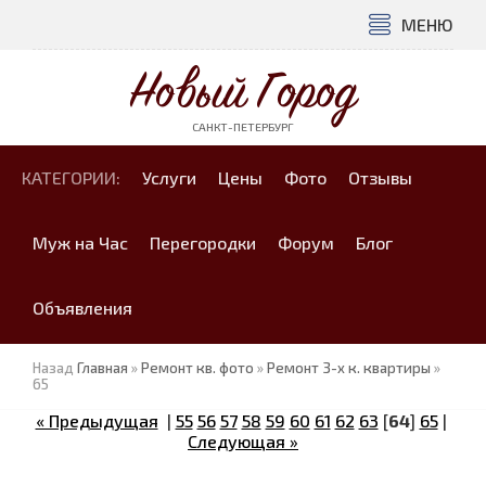
МЕНЮ
Новый Город
САНКТ-ПЕТЕРБУРГ
КАТЕГОРИИ:
Услуги
Цены
Фото
Отзывы
Муж на Час
Перегородки
Форум
Блог
Объявления
Назад
Главная
»
Ремонт кв. фото
»
Ремонт 3-х к. квартиры
»
65
« Предыдущая
|
55
56
57
58
59
60
61
62
63
[
64
]
65
|
Следующая »