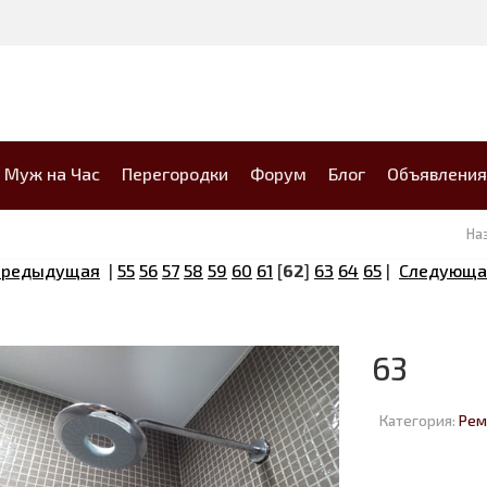
Муж на Час
Перегородки
Форум
Блог
Объявления
На
Предыдущая
|
55
56
57
58
59
60
61
[
62
]
63
64
65
|
Следующа
63
Категория:
Рем