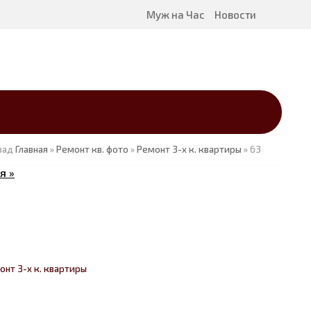
Муж на Час
Новости
зад
Главная
»
Ремонт кв. фото
»
Ремонт 3-х к. квартиры
» 63
я »
онт 3-х к. квартиры