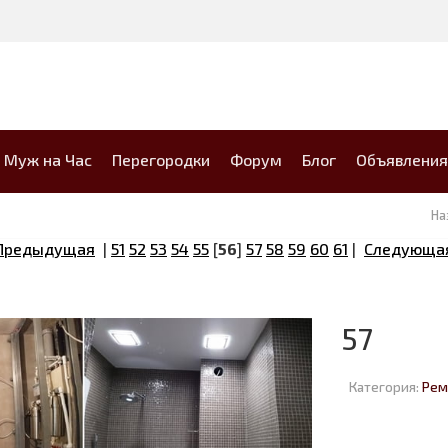
Муж на Час
Перегородки
Форум
Блог
Объявления
На
 Предыдущая
|
51
52
53
54
55
[
56
]
57
58
59
60
61
|
Следующая
57
Категория:
Рем