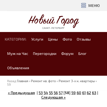
МЕНЮ
Новый Город
САНКТ-ПЕТЕРБУРГ
КАТЕГОРИИ:
Услуги
Цены
Фото
Отзывы
Муж на Час
Перегородки
Форум
Блог
Объявления
Назад
Главная
»
Ремонт кв. фото
»
Ремонт 3-х к. квартиры
»
59
« Предыдущая
|
53
54
55
56
57
[
58
]
59
60
61
62
63
|
Следующая »