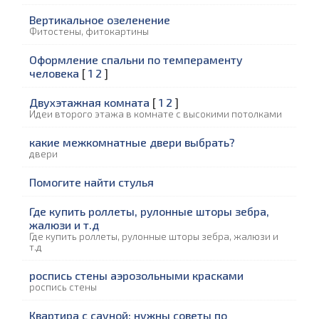
Вертикальное озеленение
Фитостены, фитокартины
Оформление спальни по темпераменту
человека
[
1
2
]
Двухэтажная комната
[
1
2
]
Идеи второго этажа в комнате с высокими потолками
какие межкомнатные двери выбрать?
двери
Помогите найти стулья
Где купить роллеты, рулонные шторы зебра,
жалюзи и т.д
Где купить роллеты, рулонные шторы зебра, жалюзи и
т.д
роспись стены аэрозольными красками
роспись стены
Квартира с сауной: нужны советы по