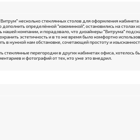
 "Витрум" несколько стеклянных столов для оформления кабинет
 дополнить определённой "изюминкой", остановились на столах и
 нашей компании, и порадовало, что дизайнеры "Витрума" подска
сохранить эстетичность и в то же время было комфортно использо
ть в нужной нам обстановке, сочетающей простоту и изысканнос
стеклянные перегородки в других кабинетах офиса, хотелось бы
нтариев и фотографий от тех, кто уже это внедрил.