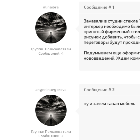
alinaibra
Сообщение #
1
Заказали в студии стекла
интерьер необходимо было
принятый фирменный стиль
рисунок добавить, чтобы 
переговоры будут проходи
Группа: Пользователи
Подумываем еще оформить 
Сообщений:
4
нововведений. Ждем комме
angeninaegorova
Сообщение #
2
ну и зачем такая мебель
Группа: Пользователи
Сообщений:
2