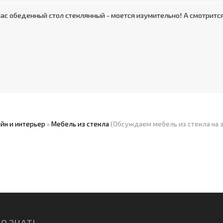
нас обеденный стол стеклянный - моется изумительно! А смотрится
йн и интерьер
»
Мебель из стекла
(Обсуждаем мебель из стекла на з
О ЗНАТЬ