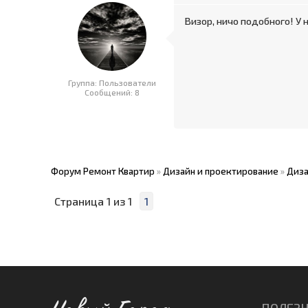
Визор, ничо подобного! У 
Группа: Пользователи
Сообщений:
8
Форум Ремонт Квартир
»
Дизайн и проектирование
»
Диза
Страница
1
из
1
1
ПОЛЕЗН