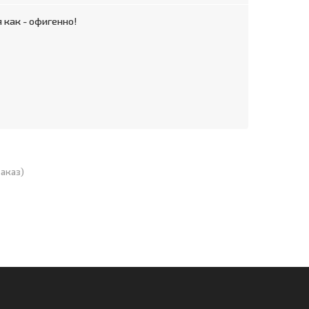
 как - офигенно!
аказ)