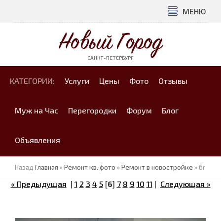
МЕНЮ
Новый Город
САНКТ-ПЕТЕРБУРГ
КАТЕГОРИИ:
Услуги
Цены
Фото
Отзывы
Муж на Час
Перегородки
Форум
Блог
Объявления
Назад
Главная
»
Ремонт кв. фото
»
Ремонт в новостройке
» 6r
« Предыдущая
|
1
2
3
4
5
[
6
]
7
8
9
10
11
|
Следующая »