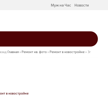
Муж на Час
Новости
азад
Главная
»
Ремонт кв. фото
»
Ремонт в новостройке
» 3r
онт в новостройке