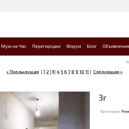
Муж на Час
Перегородки
Форум
Блог
Объявления
Н
« Предыдущая
|
1
2
[
3
]
4
5
6
7
8
9
10
11
|
Следующая »
3r
Категория:
Рем