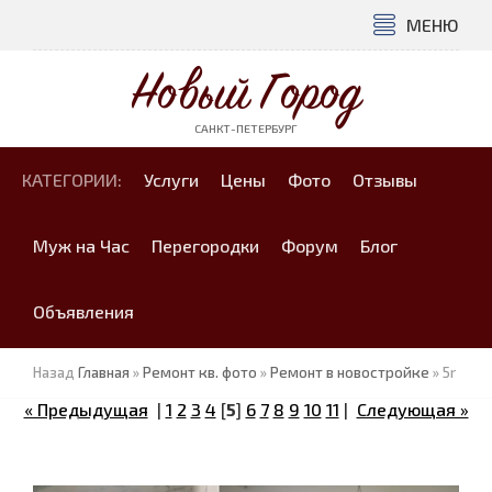
МЕНЮ
Новый Город
САНКТ-ПЕТЕРБУРГ
КАТЕГОРИИ:
Услуги
Цены
Фото
Отзывы
Муж на Час
Перегородки
Форум
Блог
Объявления
Назад
Главная
»
Ремонт кв. фото
»
Ремонт в новостройке
» 5r
« Предыдущая
|
1
2
3
4
[
5
]
6
7
8
9
10
11
|
Следующая »