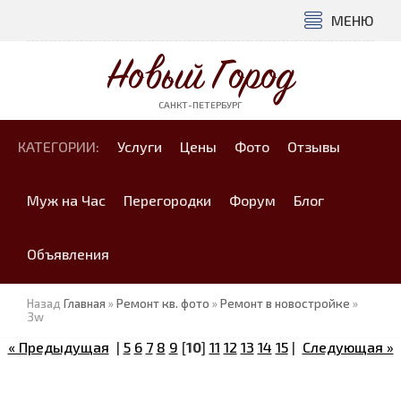
МЕНЮ
Новый Город
САНКТ-ПЕТЕРБУРГ
КАТЕГОРИИ:
Услуги
Цены
Фото
Отзывы
Муж на Час
Перегородки
Форум
Блог
Объявления
Назад
Главная
»
Ремонт кв. фото
»
Ремонт в новостройке
»
3w
« Предыдущая
|
5
6
7
8
9
[
10
]
11
12
13
14
15
|
Следующая »