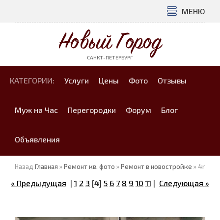
МЕНЮ
Новый Город
САНКТ-ПЕТЕРБУРГ
КАТЕГОРИИ:
Услуги
Цены
Фото
Отзывы
Муж на Час
Перегородки
Форум
Блог
Объявления
Назад
Главная
»
Ремонт кв. фото
»
Ремонт в новостройке
» 4r
« Предыдущая
|
1
2
3
[
4
]
5
6
7
8
9
10
11
|
Следующая »