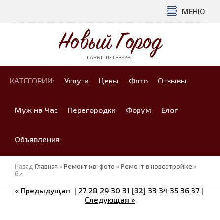
МЕНЮ
Новый Город
САНКТ-ПЕТЕРБУРГ
КАТЕГОРИИ:
Услуги
Цены
Фото
Отзывы
Муж на Час
Перегородки
Форум
Блог
Объявления
Назад
Главная
»
Ремонт кв. фото
»
Ремонт в новостройке
»
6z
« Предыдущая
|
27
28
29
30
31
[
32
]
33
34
35
36
37
|
Следующая »