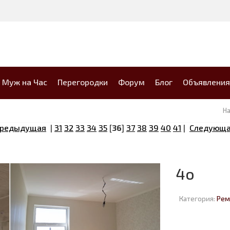
Муж на Час
Перегородки
Форум
Блог
Объявления
Н
Предыдущая
|
31
32
33
34
35
[
36
]
37
38
39
40
41
|
Следующа
4o
Категория:
Рем