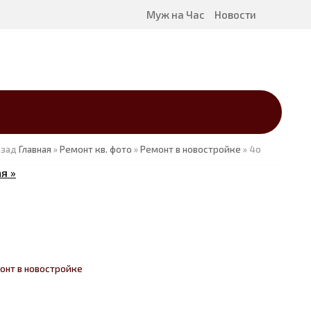
Муж на Час
Новости
азад
Главная
»
Ремонт кв. фото
»
Ремонт в новостройке
» 4o
я »
онт в новостройке