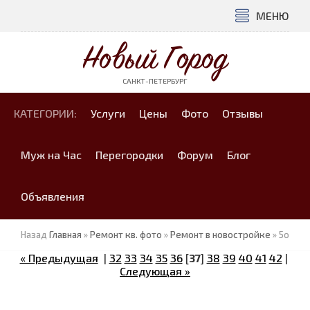
МЕНЮ
Новый Город
САНКТ-ПЕТЕРБУРГ
КАТЕГОРИИ:
Услуги
Цены
Фото
Отзывы
Муж на Час
Перегородки
Форум
Блог
Объявления
Назад
Главная
»
Ремонт кв. фото
»
Ремонт в новостройке
» 5o
« Предыдущая
|
32
33
34
35
36
[
37
]
38
39
40
41
42
|
Следующая »