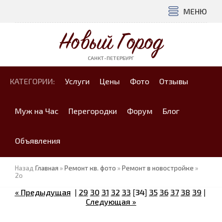
МЕНЮ
Новый Город
САНКТ-ПЕТЕРБУРГ
КАТЕГОРИИ:
Услуги
Цены
Фото
Отзывы
Муж на Час
Перегородки
Форум
Блог
Объявления
Назад
Главная
»
Ремонт кв. фото
»
Ремонт в новостройке
»
2o
« Предыдущая
|
29
30
31
32
33
[
34
]
35
36
37
38
39
|
Следующая »