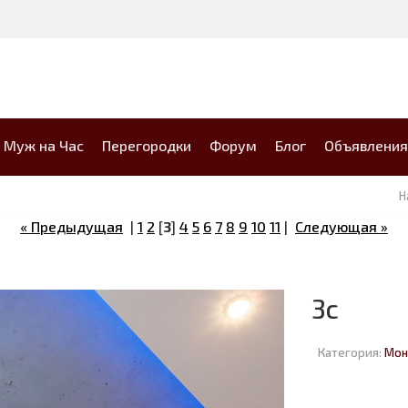
Муж на Час
Перегородки
Форум
Блог
Объявления
Н
« Предыдущая
|
1
2
[
3
]
4
5
6
7
8
9
10
11
|
Следующая »
3c
Категория:
Мон