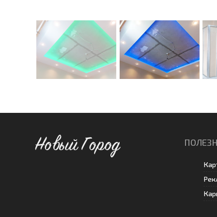
Новый Город
ПОЛЕЗН
Кар
Рек
Кар