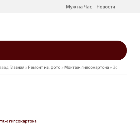
Муж на Час
Новости
азад
Главная
»
Ремонт кв. фото
»
Монтаж гипсокартона
» 3c
таж гипсокартона