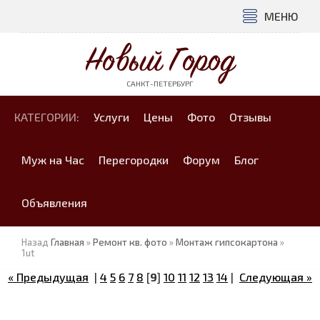
МЕНЮ
Новый Город
САНКТ-ПЕТЕРБУРГ
КАТЕГОРИИ:
Услуги
Цены
Фото
Отзывы
Муж на Час
Перегородки
Форум
Блог
Объявления
Назад
Главная
»
Ремонт кв. фото
»
Монтаж гипсокартона
»
1ut
« Предыдущая
|
4
5
6
7
8
[
9
]
10
11
12
13
14
|
Следующая »