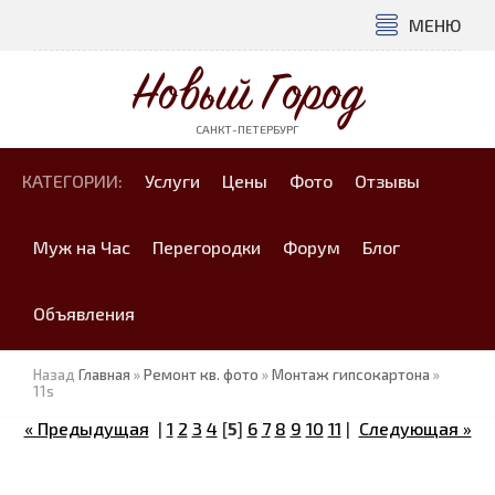
МЕНЮ
Новый Город
САНКТ-ПЕТЕРБУРГ
КАТЕГОРИИ:
Услуги
Цены
Фото
Отзывы
Муж на Час
Перегородки
Форум
Блог
Объявления
Назад
Главная
»
Ремонт кв. фото
»
Монтаж гипсокартона
»
11s
« Предыдущая
|
1
2
3
4
[
5
]
6
7
8
9
10
11
|
Следующая »