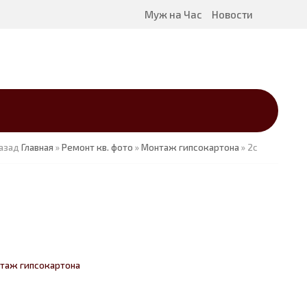
Муж на Час
Новости
азад
Главная
»
Ремонт кв. фото
»
Монтаж гипсокартона
» 2c
таж гипсокартона