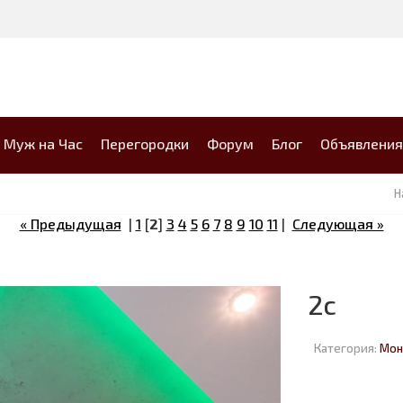
Муж на Час
Перегородки
Форум
Блог
Объявления
Н
« Предыдущая
|
1
[
2
]
3
4
5
6
7
8
9
10
11
|
Следующая »
2c
Категория:
Мон