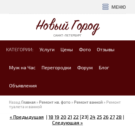
МЕНЮ
Новый Город
САНКТ-ПЕТЕРБУРГ
КАТЕГОРИИ:
Услуги
Цены
Фото
Отзывы
Муж на Час
Перегородки
Форум
Блог
Объявления
Назад
Главная
»
Ремонт кв. фото
»
Ремонт ванной
» Ремонт
туалета и ванной
« Предыдущая
|
18
19
20
21
22
[
23
]
24
25
26
27
28
|
Следующая »