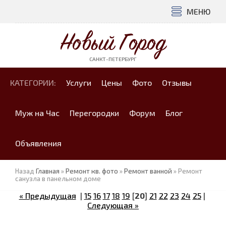
МЕНЮ
Новый Город
САНКТ-ПЕТЕРБУРГ
КАТЕГОРИИ:
Услуги
Цены
Фото
Отзывы
Муж на Час
Перегородки
Форум
Блог
Объявления
Назад
Главная
»
Ремонт кв. фото
»
Ремонт ванной
» Ремонт
санузла в панельном доме
« Предыдущая
|
15
16
17
18
19
[
20
]
21
22
23
24
25
|
Следующая »