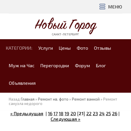
МЕНЮ
Новый Город
САНКТ-ПЕТЕРБУРГ
КАТЕГОРИИ:
Услуги
Цены
Фото
Отзывы
Муж на Час
Перегородки
Форум
Блог
Объявления
Назад
Главная
»
Ремонт кв. фото
»
Ремонт ванной
» Ремонт
санузла недорого
« Предыдущая
|
16
17
18
19
20
[
21
]
22
23
24
25
26
|
Следующая »