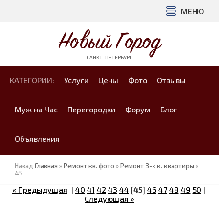
МЕНЮ
Новый Город
САНКТ-ПЕТЕРБУРГ
КАТЕГОРИИ:
Услуги
Цены
Фото
Отзывы
Муж на Час
Перегородки
Форум
Блог
Объявления
Назад
Главная
»
Ремонт кв. фото
»
Ремонт 3-х к. квартиры
»
45
« Предыдущая
|
40
41
42
43
44
[
45
]
46
47
48
49
50
|
Следующая »