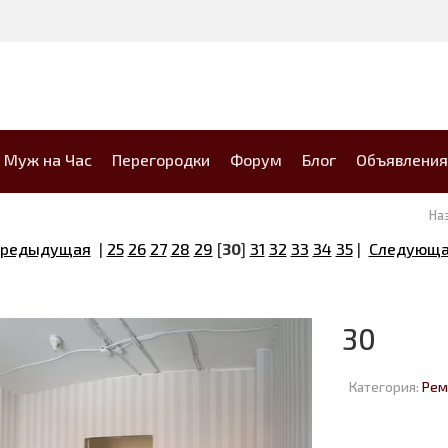
Муж на Час
Перегородки
Форум
Блог
Объявления
На
Предыдущая
|
25
26
27
28
29
[
30
]
31
32
33
34
35
|
Следующа
30
Категория:
Рем