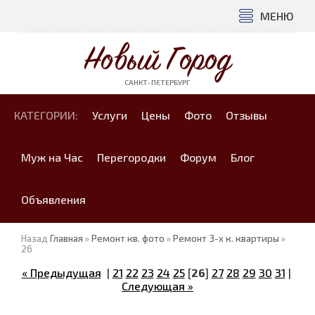
МЕНЮ
Новый Город
САНКТ-ПЕТЕРБУРГ
КАТЕГОРИИ:
Услуги
Цены
Фото
Отзывы
Муж на Час
Перегородки
Форум
Блог
Объявления
Назад
Главная
»
Ремонт кв. фото
»
Ремонт 3-х к. квартиры
»
26
« Предыдущая
|
21
22
23
24
25
[
26
]
27
28
29
30
31
|
Следующая »