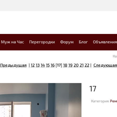
Муж на Час
Перегородки
Форум
Блог
Объявления
Н
 Предыдущая
|
12
13
14
15
16
[
17
]
18
19
20
21
22
|
Следующая
17
Категория:
Рем