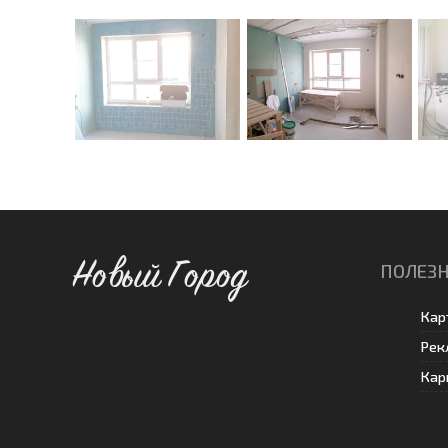
Новый Город
ПОЛЕЗН
Кар
Рек
Кар