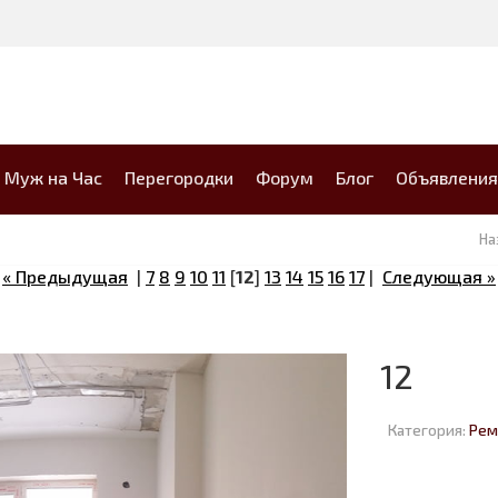
Муж на Час
Перегородки
Форум
Блог
Объявления
На
« Предыдущая
|
7
8
9
10
11
[
12
]
13
14
15
16
17
|
Следующая »
12
Категория:
Рем