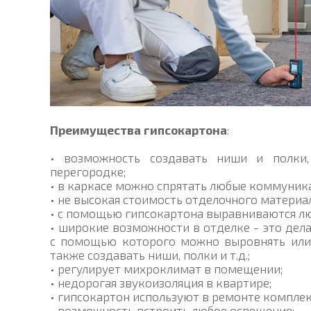
Преимущества гипсокартона
:
• возможность создавать ниши и полки,
перегородке;
• в каркасе можно спрятать любые коммуника
• не высокая стоимость отделочного материа
• с помощью гипсокартона выравниваются л
• широкие возможности в отделке - это дел
с помощью которого можно выровнять или 
также создавать ниши, полки и т.д.;
• регулирует михроклимат в помещении;
• недорогая звукоизоляция в квартире;
• гипсокартон используют в ремонте комплекс
• возможность встроить любое освещение;