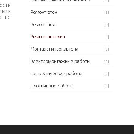
[14]
ости
рыть
Ремонт стен
[3]
о по
Ремонт пола
[5]
Ремонт потолка
[1]
Монтаж гипсокартона
[6]
Электромонтажные работы
[10]
Сантехнические работы
[2]
Плотницкие работы
[5]