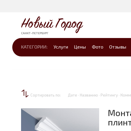
Новый Город
САНКТ-ПЕТЕРБУРГ
КАТЕГОРИИ:
Услуги
Цены
Фото
Отзывы
Сортировать по:
Дате · Названию · Рейтингу · Ко
Монт
плин