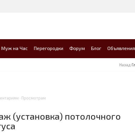
Муж на Час
Перегородки
Форум
Блог
Объявления
Назад
Г
мментариям · Просмотрам
аж (установка) потолочного
туса