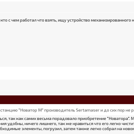
кто с чем работал что взять, ищу устройство механизированного 
станцию "Новатор М" производитель Sertamaser и до сих пор не 
ться, так как самих весьма порадовало приобретение "Новатора". 
я удобны, ничего лишнего, так же нравиться что его легко чистить
бходимые элементы, погрузил, затем также легко собрал на нов