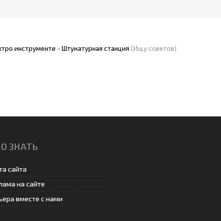
ктро инструменте
»
Штукатурная станция
(Ищу советов)
О ЗНАТЬ
та сайта
лама на сайте
ьера вместе с нами