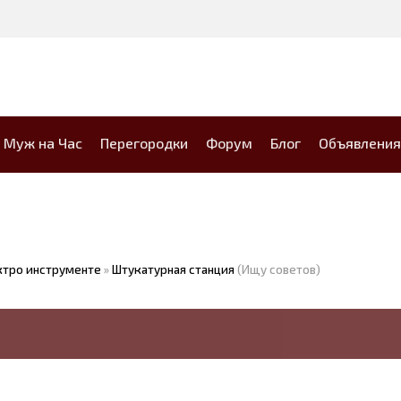
Муж на Час
Перегородки
Форум
Блог
Объявления
ктро инструменте
»
Штукатурная станция
(Ищу советов)