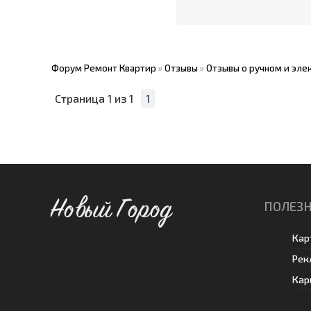
Форум Ремонт Квартир
»
Отзывы
»
Отзывы о ручном и эле
Страница
1
из
1
1
Новый Город
ПОЛЕЗН
Кар
Рек
Кар