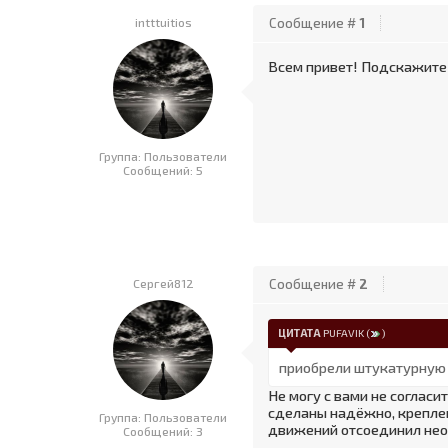
intttuitios
Сообщение #
1
Всем привет! Подскажите 
Группа: Пользователи
Сообщений:
5
Сергей812
Сообщение #
2
ЦИТАТА
PUFAVIK
(
)
приобрели штукатурную 
Не могу с вами не согласи
сделаны надёжно, креплени
Группа: Пользователи
движений отсоединил нео
Сообщений:
3