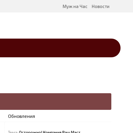
Муж на Час
Новости
Обновления
Тема:
Осторожно! Компания Ваш Маст…