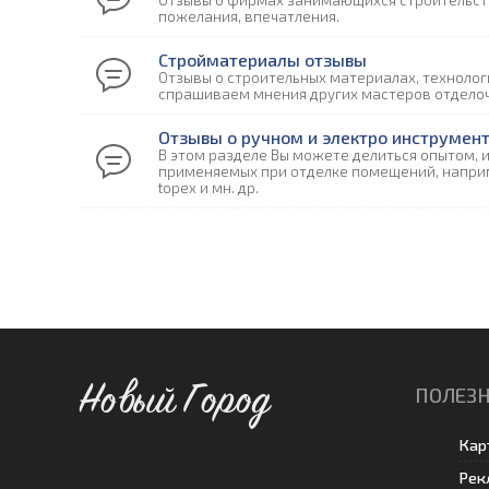
Отзывы о фирмах занимающихся строительств
пожелания, впечатления.
Стройматериалы отзывы
Отзывы о строительных материалах, технолог
спрашиваем мнения других мастеров отдело
Отзывы о ручном и электро инструмен
В этом разделе Вы можете делиться опытом, 
применяемых при отделке помещений, наприме
topex и мн. др.
Новый Город
ПОЛЕЗН
Кар
Рек