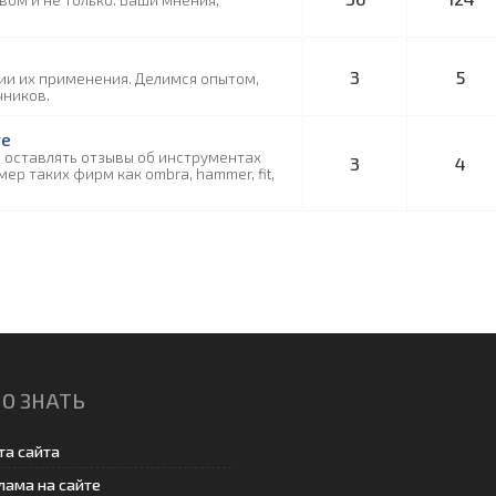
ом и не только. Ваши мнения,
3
5
ии их применения. Делимся опытом,
чников.
те
и оставлять отзывы об инструментах
3
4
р таких фирм как ombra, hammer, fit,
О ЗНАТЬ
та сайта
лама на сайте