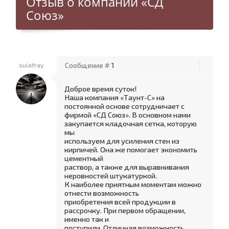
Отзыв о компании «СД
Союз»
sulafray
Сообщение #
1
Доброе время суток!
Наша компания «Таунт-С» на
постоянной основе сотрудничает с
фирмой «СД Союз». В основном нами
закупается кладочная сетка, которую
мы
используем для усиления стен из
кирпичей. Она же помогает экономить
цементный
раствор, а также для выравнивания
неровностей штукатуркой.
К наиболее приятным моментам можно
отнести возможность
приобретения всей продукции в
рассрочку. При первом обращении,
именно так и
поступили. Отличная возможность