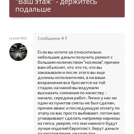
"Ваш этаж" - держитесь
подальше
leshik1965
Сообщение #
1
Если вы хотите за относительно
небольшие деньги получить ремонт с
большим количеством "косяков", причем
вам объяснят, что это то, что вы
заказывали и после этого вы еще
должны исполнителям, а на ваши
возражения все бросается на той
стадии, на какой вы вздумали
высказать сомнения по качеству -
начало, середина работ. Лично у нас ни
один из пунктов сметы не был сделан,
причем аванс и последующую оплату по
этапу из вас просто выбивают. потом вас
уговаривают сделать например карнизы
из гипса, уверяя, что они намного будут
лучше изделий Европласт, берут деньги
за изготовление, недели три