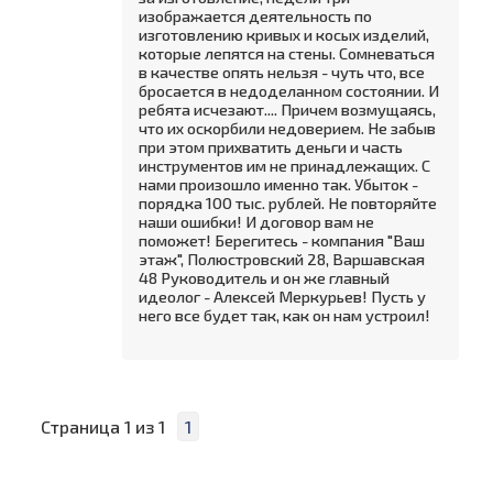
изображается деятельность по
изготовлению кривых и косых изделий,
которые лепятся на стены. Сомневаться
в качестве опять нельзя - чуть что, все
бросается в недоделанном состоянии. И
ребята исчезают.... Причем возмущаясь,
что их оскорбили недоверием. Не забыв
при этом прихватить деньги и часть
инструментов им не принадлежащих. С
нами произошло именно так. Убыток -
порядка 100 тыс. рублей. Не повторяйте
наши ошибки! И договор вам не
поможет! Берегитесь - компания "Ваш
этаж", Полюстровский 28, Варшавская
48 Руководитель и он же главный
идеолог - Алексей Меркурьев! Пусть у
него все будет так, как он нам устроил!
Страница
1
из
1
1