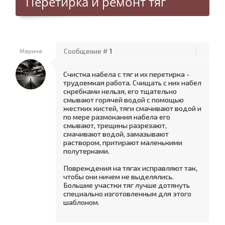
Перетирка и ремонт тяг
Марина
Сообщение #
1
Счистка набела с тяг и их перетирка -
трудоемкая работа. Счищать с них набел
скребками нельзя, его тщательно
смывают горячей водой с помощью
жестких кистей, тяги смачивают водой и
по мере размокания набела его
смывают, трещины разрезают,
смачивают водой, замазывают
раствором, притирают маленькими
полутерками.
Повреждения на тягах исправляют так,
чтобы они ничем не выделялись.
Большие участки тяг лучше дотянуть
специально изготовленным для этого
шаблоном.